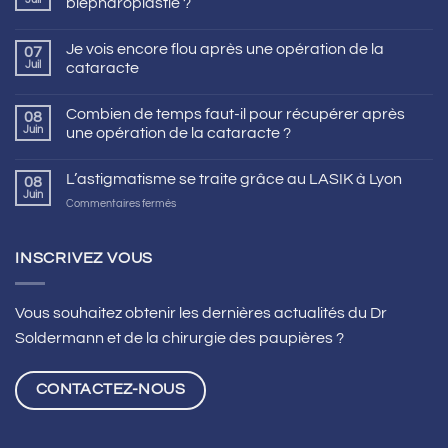
blépharoplastie ?
Je vois encore flou après une opération de la
07
Juil
cataracte
Combien de temps faut-il pour récupérer après
08
Juin
une opération de la cataracte ?
L’astigmatisme se traite grâce au LASIK à Lyon
08
Juin
sur
Commentaires fermés
L’astigmatisme
se
traite
INSCRIVEZ VOUS
grâce
au
LASIK
Vous souhaitez obtenir les dernières actualités du Dr
à
Soldermann et de la chirurgie des paupières ?
Lyon
CONTACTEZ-NOUS