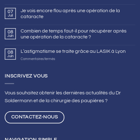
Je vois encore flou après une opération de la
07
Juil
cataracte
Combien de temps faut-il pour récupérer après
08
Juin
une opération de la cataracte ?
L’astigmatisme se traite grâce au LASIK à Lyon
08
Juin
sur
Commentaires fermés
L’astigmatisme
se
traite
INSCRIVEZ VOUS
grâce
au
LASIK
Vous souhaitez obtenir les dernières actualités du Dr
à
Soldermann et de la chirurgie des paupières ?
Lyon
CONTACTEZ-NOUS
NAVIGATION SIMPLE