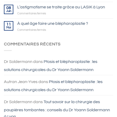
L’astigmatisme se traite grâce au LASIK à Lyon
08
Juin
sur
Commentaires fermés
L’astigmatisme
se
À quel âge faire une blépharoplastie ?
11
traite
Mai
sur
Commentaires fermés
grâce
À
au
quel
LASIK
âge
COMMENTAIRES RÉCENTS
à
faire
Lyon
une
blépharoplastie
?
Dr Soldermann
dans
Ptosis et blépharoplastie : les
solutions chirurgicales du Dr Yoann Soldermann
Autran Jean-Yves
dans
Ptosis et blépharoplastie : les
solutions chirurgicales du Dr Yoann Soldermann
Dr Soldermann
dans
Tout savoir sur la chirurgie des
paupières tombantes : conseils du Dr Yoann Soldermann
à Lyon