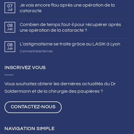
Je vois encore flou après une opération de la
07
Juil
cataracte
Combien de temps faut-il pour récupérer après
08
Juin
une opération de la cataracte ?
L’astigmatisme se traite grâce au LASIK à Lyon
08
Juin
sur
Commentaires fermés
L’astigmatisme
se
traite
INSCRIVEZ VOUS
grâce
au
LASIK
Vous souhaitez obtenir les dernières actualités du Dr
à
Soldermann et de la chirurgie des paupières ?
Lyon
CONTACTEZ-NOUS
NAVIGATION SIMPLE