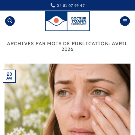
Passer
04 81 07 99 47
au
contenu
ARCHIVES PAR MOIS DE PUBLICATION:
AVRIL
2026
23
Avr