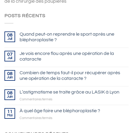
de la chirurgie des paupières
POSTS RÉCENTS
Quand peut-on reprendre le sport après une
08
Juil
blépharoplastie ?
Je vois encore flou après une opération de la
07
Juil
cataracte
Combien de temps faut-il pour récupérer après
08
Juin
une opération de la cataracte ?
L’astigmatisme se traite grâce au LASIK à Lyon
08
Juin
sur
Commentaires fermés
L’astigmatisme
se
À quel âge faire une blépharoplastie ?
11
traite
Mai
sur
Commentaires fermés
grâce
À
au
quel
LASIK
âge