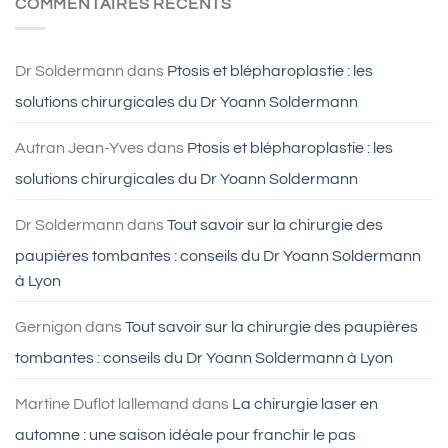
COMMENTAIRES RÉCENTS
à
faire
Lyon
une
blépharoplastie
?
Dr Soldermann
dans
Ptosis et blépharoplastie : les
solutions chirurgicales du Dr Yoann Soldermann
Autran Jean-Yves
dans
Ptosis et blépharoplastie : les
solutions chirurgicales du Dr Yoann Soldermann
Dr Soldermann
dans
Tout savoir sur la chirurgie des
paupières tombantes : conseils du Dr Yoann Soldermann
à Lyon
Gernigon
dans
Tout savoir sur la chirurgie des paupières
tombantes : conseils du Dr Yoann Soldermann à Lyon
Martine Duflot lallemand
dans
La chirurgie laser en
automne : une saison idéale pour franchir le pas