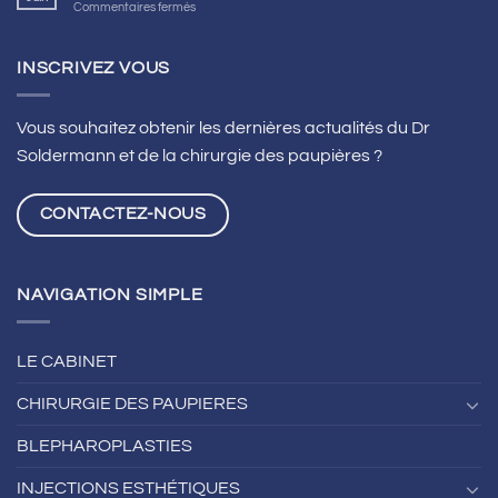
sur
Commentaires fermés
L’astigmatisme
se
traite
INSCRIVEZ VOUS
grâce
au
LASIK
Vous souhaitez obtenir les dernières actualités du Dr
à
Soldermann et de la chirurgie des paupières ?
Lyon
CONTACTEZ-NOUS
NAVIGATION SIMPLE
LE CABINET
CHIRURGIE DES PAUPIERES
BLEPHAROPLASTIES
INJECTIONS ESTHÉTIQUES