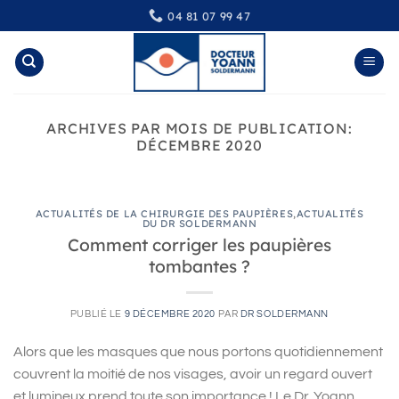
Passer
04 81 07 99 47
au
contenu
ARCHIVES PAR MOIS DE PUBLICATION:
DÉCEMBRE 2020
ACTUALITÉS DE LA CHIRURGIE DES PAUPIÈRES
,
ACTUALITÉS
DU DR SOLDERMANN
Comment corriger les paupières
tombantes ?
PUBLIÉ LE
9 DÉCEMBRE 2020
PAR
DR SOLDERMANN
Alors que les masques que nous portons quotidiennement
couvrent la moitié de nos visages, avoir un regard ouvert
et lumineux prend toute son importance ! Le Dr. Yoann