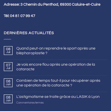
Adresse: 3 Chemin du Penthod, 69300 Caluire-et-Cuire
Tél:
04 81 07 99 47
DERNIÈRES ACTUALITÉS
Quand peut-on reprendre le sport après une
08
Juil
blépharoplastie ?
Je vois encore flou après une opération de la
07
Juil
cataracte
Combien de temps faut-il pour récupérer après
08
Juin
une opération de la cataracte ?
L’astigmatisme se traite grâce au LASIK à Lyon
08
Juin
sur
Commentaires fermés
L’astigmatisme
se