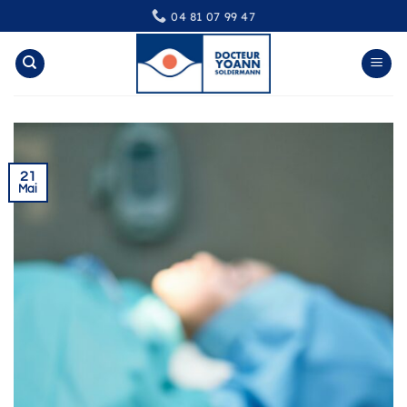
Passer
04 81 07 99 47
au
contenu
21
Mai