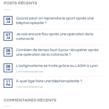
POSTS RÉCENTS
Quand peut-on reprendre le sport après une
08
Juil
blépharoplastie ?
Je vois encore flou après une opération de la
07
Juil
cataracte
Combien de temps faut-il pour récupérer après
08
Juin
une opération de la cataracte ?
L’astigmatisme se traite grâce au LASIK à Lyon
08
Juin
sur
Commentaires fermés
L’astigmatisme
se
À quel âge faire une blépharoplastie ?
11
traite
Mai
sur
Commentaires fermés
grâce
À
au
quel
LASIK
âge
COMMENTAIRES RÉCENTS
à
faire
Lyon
une