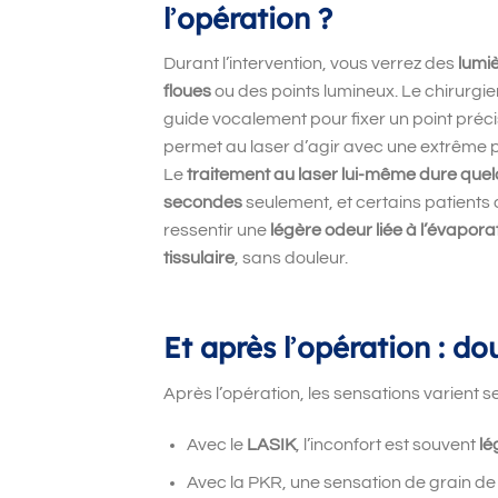
l
’
opération ?
Durant l
’
intervention, vous verrez des
lumi
floues
ou des points lumineux. Le chirurgi
guide vocalement pour fixer un point préci
permet au laser d
’
agir avec une extrême p
Le
traitement au laser lui-même dure que
secondes
seulement, et certains patients 
ressentir une
légère odeur liée à l’évapora
tissulaire
, sans douleur.
Et après l
’
opération : do
Après l
’
opération, les sensations varient s
Avec le
LASIK
, l
’
inconfort est souvent
lé
Avec la PKR, une sensation de grain de s