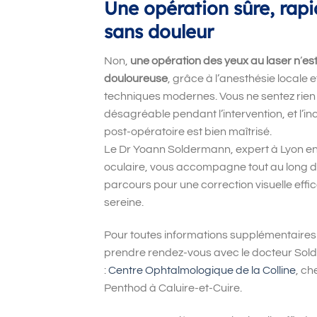
Une opération sûre, rapi
sans douleur
Non,
une opération des yeux au laser n
’
es
douloureuse
, grâce à l
’
anesthésie locale e
techniques modernes. Vous ne sentez rien
désagréable pendant l
’
intervention, et l
’
in
post-opératoire est bien maîtrisé.
Le Dr Yoann Soldermann, expert à Lyon en
oculaire, vous accompagne tout au long d
parcours pour une correction visuelle effi
sereine.
Pour toutes informations supplémentaires
prendre rendez-vous avec le docteur So
:
Centre Ophtalmologique de la Colline
, ch
Penthod à Caluire-et-Cuire.