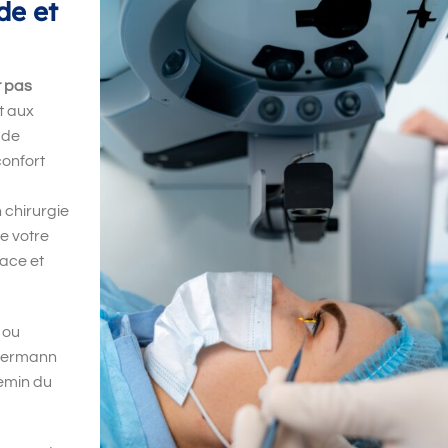
de et
t pas
t aux
 de
confort
 chirurgie
e votre
cace et
 ou
ldermann
emin du