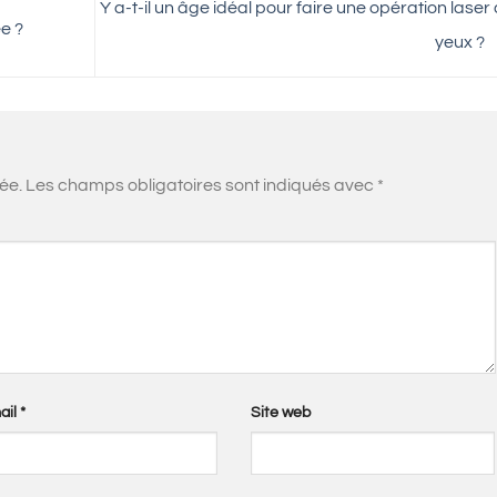
Y a-t-il un âge idéal pour faire une opération laser
e ?
yeux ?
ée.
Les champs obligatoires sont indiqués avec
*
ail
*
Site web