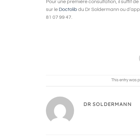
Pour une première consultation, il suffit de
sur le
Doctolib
du Dr Soldermann ou d
’
app
81 07 99 47.
This entry was 
DR SOLDERMANN