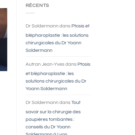
faire
RÉCENTS
une
blépharoplastie
?
Dr Soldermann
dans
Ptosis et
blépharoplastie : les solutions
chirurgicales du Dr Yoann
Soldermann
Autran Jean-Yves
dans
Ptosis
et blépharoplastie : les
solutions chirurgicales du Dr
Yoann Soldermann
Dr Soldermann
dans
Tout
savoir sur la chirurgie des
paupières tombantes :
conseils du Dr Yoann
Soldermann à Lyon