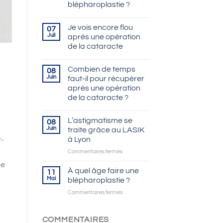
blépharoplastie ?
Je vois encore flou
07
Juil
après une opération
de la cataracte
Combien de temps
08
Juin
faut-il pour récupérer
après une opération
de la cataracte ?
L’astigmatisme se
08
Juin
traite grâce au LASIK
à Lyon
t-
sur
Commentaires fermés
L’astigmatisme
de
se
À quel âge faire une
11
traite
Mai
blépharoplastie ?
grâce
sur
Commentaires fermés
au
À
LASIK
quel
à
âge
COMMENTAIRES
Lyon