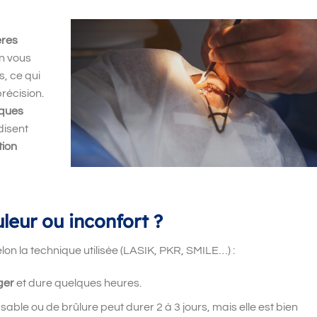
ères
en vous
s, ce qui
récision.
lques
disent
tion
uleur ou inconfort ?
elon la technique utilisée (LASIK, PKR, SMILE…) :
ger
et dure quelques heures.
able ou de brûlure peut durer 2 à 3 jours, mais elle est bien