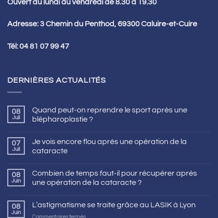
Ouvert du lundi au vendredi de 8.30 à 19.30
Adresse: 3 Chemin du Penthod, 69300 Caluire-et-Cuire
Tél:
04 81 07 99 47
DERNIÈRES ACTUALITÉS
Quand peut-on reprendre le sport après une
08
Juil
blépharoplastie ?
Je vois encore flou après une opération de la
07
Juil
cataracte
Combien de temps faut-il pour récupérer après
08
Juin
une opération de la cataracte ?
L’astigmatisme se traite grâce au LASIK à Lyon
08
Juin
sur
Commentaires fermés