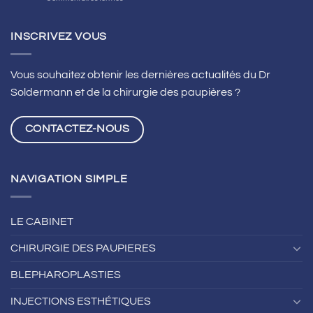
L’astigmatisme
se
traite
INSCRIVEZ VOUS
grâce
au
LASIK
Vous souhaitez obtenir les dernières actualités du Dr
à
Soldermann et de la chirurgie des paupières ?
Lyon
CONTACTEZ-NOUS
NAVIGATION SIMPLE
LE CABINET
CHIRURGIE DES PAUPIERES
BLEPHAROPLASTIES
INJECTIONS ESTHÉTIQUES