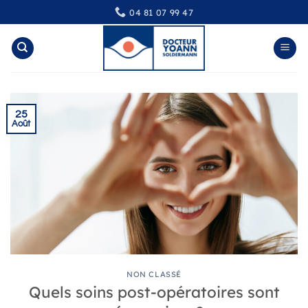
Passer
04 81 07 99 47
au
contenu
25
Août
NON CLASSÉ
Quels soins post-opératoires sont