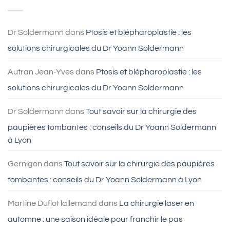
faire
Lyon
une
blépharoplastie
?
Dr Soldermann
dans
Ptosis et blépharoplastie : les
solutions chirurgicales du Dr Yoann Soldermann
Autran Jean-Yves
dans
Ptosis et blépharoplastie : les
solutions chirurgicales du Dr Yoann Soldermann
Dr Soldermann
dans
Tout savoir sur la chirurgie des
paupières tombantes : conseils du Dr Yoann Soldermann
à Lyon
Gernigon
dans
Tout savoir sur la chirurgie des paupières
tombantes : conseils du Dr Yoann Soldermann à Lyon
Martine Duflot lallemand
dans
La chirurgie laser en
automne : une saison idéale pour franchir le pas