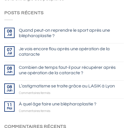
POSTS RÉCENTS
Quand peut-on reprendre le sport après une
08
Juil
blépharoplastie ?
Je vois encore flou après une opération de la
07
Juil
cataracte
Combien de temps faut-il pour récupérer après
08
Juin
une opération de la cataracte ?
L’astigmatisme se traite grâce au LASIK à Lyon
08
Juin
sur
Commentaires fermés
L’astigmatisme
se
À quel âge faire une blépharoplastie ?
11
traite
Mai
sur
Commentaires fermés
grâce
À
au
quel
LASIK
âge
COMMENTAIRES RÉCENTS
à