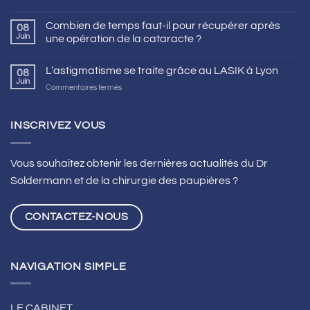
Combien de temps faut-il pour récupérer après
08
Juin
une opération de la cataracte ?
L’astigmatisme se traite grâce au LASIK à Lyon
08
Juin
sur
Commentaires fermés
L’astigmatisme
se
traite
INSCRIVEZ VOUS
grâce
au
LASIK
Vous souhaitez obtenir les dernières actualités du Dr
à
Soldermann et de la chirurgie des paupières ?
Lyon
CONTACTEZ-NOUS
NAVIGATION SIMPLE
LE CABINET