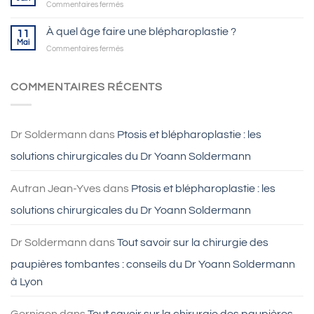
sur
Commentaires fermés
L’astigmatisme
se
À quel âge faire une blépharoplastie ?
11
traite
Mai
sur
Commentaires fermés
grâce
À
au
quel
LASIK
âge
COMMENTAIRES RÉCENTS
à
faire
Lyon
une
blépharoplastie
?
Dr Soldermann
dans
Ptosis et blépharoplastie : les
solutions chirurgicales du Dr Yoann Soldermann
Autran Jean-Yves
dans
Ptosis et blépharoplastie : les
solutions chirurgicales du Dr Yoann Soldermann
Dr Soldermann
dans
Tout savoir sur la chirurgie des
paupières tombantes : conseils du Dr Yoann Soldermann
à Lyon
Gernigon
dans
Tout savoir sur la chirurgie des paupières