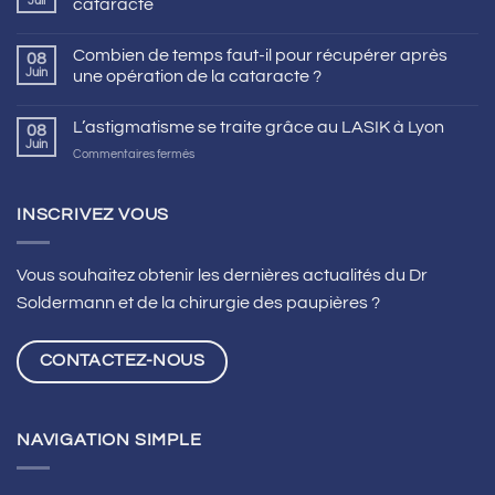
Juil
cataracte
Combien de temps faut-il pour récupérer après
08
Juin
une opération de la cataracte ?
L’astigmatisme se traite grâce au LASIK à Lyon
08
Juin
sur
Commentaires fermés
L’astigmatisme
se
traite
INSCRIVEZ VOUS
grâce
au
LASIK
Vous souhaitez obtenir les dernières actualités du Dr
à
Soldermann et de la chirurgie des paupières ?
Lyon
CONTACTEZ-NOUS
NAVIGATION SIMPLE