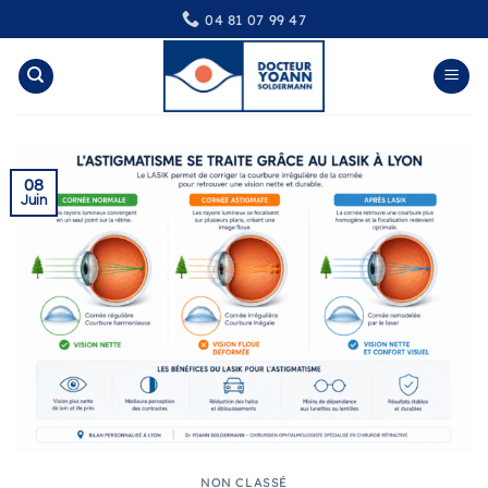
Passer
04 81 07 99 47
au
contenu
08
Juin
NON CLASSÉ