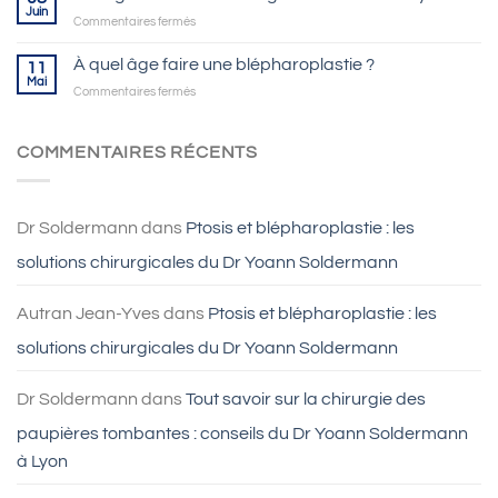
Juin
sur
Commentaires fermés
L’astigmatisme
se
À quel âge faire une blépharoplastie ?
11
traite
Mai
sur
Commentaires fermés
grâce
À
au
quel
LASIK
âge
COMMENTAIRES RÉCENTS
à
faire
Lyon
une
blépharoplastie
?
Dr Soldermann
dans
Ptosis et blépharoplastie : les
solutions chirurgicales du Dr Yoann Soldermann
Autran Jean-Yves
dans
Ptosis et blépharoplastie : les
solutions chirurgicales du Dr Yoann Soldermann
Dr Soldermann
dans
Tout savoir sur la chirurgie des
paupières tombantes : conseils du Dr Yoann Soldermann
à Lyon