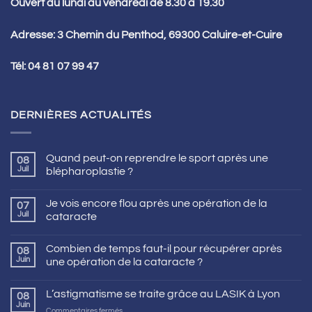
Ouvert du lundi au vendredi de 8.30 à 19.30
Adresse: 3 Chemin du Penthod, 69300 Caluire-et-Cuire
Tél:
04 81 07 99 47
DERNIÈRES ACTUALITÉS
Quand peut-on reprendre le sport après une
08
Juil
blépharoplastie ?
Je vois encore flou après une opération de la
07
Juil
cataracte
Combien de temps faut-il pour récupérer après
08
Juin
une opération de la cataracte ?
L’astigmatisme se traite grâce au LASIK à Lyon
08
Juin
sur
Commentaires fermés