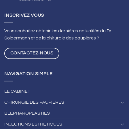
L’astigmatisme
se
traite
INSCRIVEZ VOUS
grâce
au
LASIK
Vous souhaitez obtenir les dernières actualités du Dr
à
Soldermann et de la chirurgie des paupières ?
Lyon
CONTACTEZ-NOUS
NAVIGATION SIMPLE
LE CABINET
CHIRURGIE DES PAUPIERES
BLEPHAROPLASTIES
INJECTIONS ESTHÉTIQUES