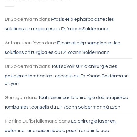
faire
Lyon
une
blépharoplastie
?
Dr Soldermann
dans
Ptosis et blépharoplastie : les
solutions chirurgicales du Dr Yoann Soldermann
Autran Jean-Yves
dans
Ptosis et blépharoplastie : les
solutions chirurgicales du Dr Yoann Soldermann
Dr Soldermann
dans
Tout savoir sur la chirurgie des
paupières tombantes : conseils du Dr Yoann Soldermann
à Lyon
Gernigon
dans
Tout savoir sur la chirurgie des paupières
tombantes : conseils du Dr Yoann Soldermann à Lyon
Martine Duflot lallemand
dans
La chirurgie laser en
automne : une saison idéale pour franchir le pas