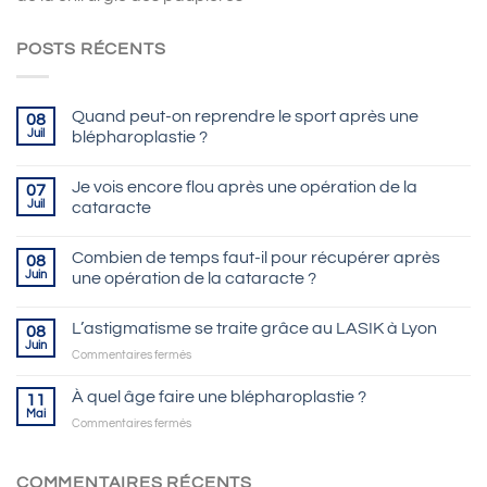
POSTS RÉCENTS
Quand peut-on reprendre le sport après une
08
Juil
blépharoplastie ?
Je vois encore flou après une opération de la
07
Juil
cataracte
Combien de temps faut-il pour récupérer après
08
Juin
une opération de la cataracte ?
L’astigmatisme se traite grâce au LASIK à Lyon
08
Juin
sur
Commentaires fermés
L’astigmatisme
se
À quel âge faire une blépharoplastie ?
11
traite
Mai
sur
Commentaires fermés
grâce
À
au
quel
LASIK
âge
COMMENTAIRES RÉCENTS
à