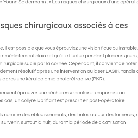
 Dr Yoann Soldermann : « Les risques chirurgicaux d’une opérati
isques chirurgicaux associés à ces
gie, il est possible que vous éprouviez une vision floue ou instable
as immédiatement claire et qu’elle fluctue pendant plusieurs jours,
hirurgicale subie par la cornée. Cependant, il convient de noter
ent résolutif après une intervention au laser LASIK, tandis q
s après une kératectomie photoréfractive (PKR).
s peuvent éprouver une sécheresse oculaire temporaire ou
s cas, un collyre lubrifiant est prescrit en post-opératoire.
suels comme des éblouissements, des halos autour des lumières, 
survenir, surtout la nuit, durant la période de cicatrisation