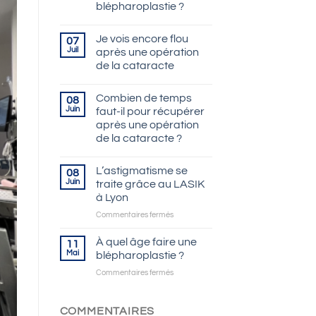
blépharoplastie ?
Je vois encore flou
07
Juil
après une opération
de la cataracte
Combien de temps
08
Juin
faut-il pour récupérer
après une opération
de la cataracte ?
L’astigmatisme se
08
Juin
traite grâce au LASIK
à Lyon
sur
Commentaires fermés
L’astigmatisme
se
À quel âge faire une
11
traite
Mai
blépharoplastie ?
grâce
sur
Commentaires fermés
au
À
LASIK
quel
à
âge
COMMENTAIRES
Lyon