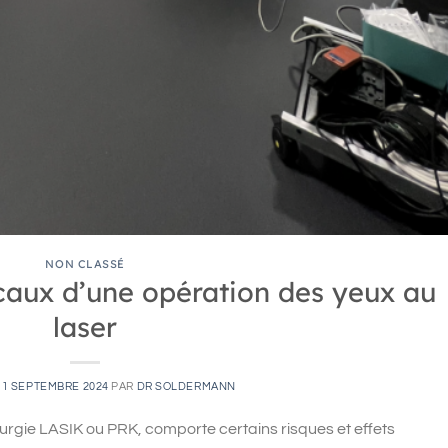
NON CLASSÉ
icaux d’une opération des yeux au
laser
11 SEPTEMBRE 2024
PAR
DR SOLDERMANN
rurgie LASIK ou PRK, comporte certains risques et effets