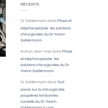
faire
RÉCENTS
une
blépharoplastie
?
Dr Soldermann
dans
Ptosis et
blépharoplastie : les solutions
chirurgicales du Dr Yoann
Soldermann
Autran Jean-Yves
dans
Ptosis
et blépharoplastie : les
solutions chirurgicales du Dr
Yoann Soldermann
Dr Soldermann
dans
Tout
savoir sur la chirurgie des
paupières tombantes :
conseils du Dr Yoann
Soldermann à Lyon