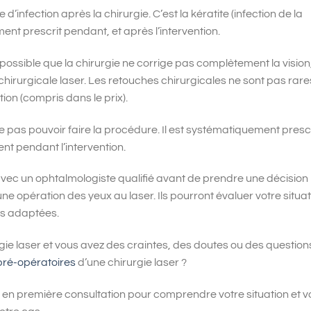
ue d’infection après la chirurgie. C’est la kératite (infection de la
nt prescrit pendant, et après l’intervention.
t possible que la chirurgie ne corrige pas complètement la vision
irurgicale laser. Les retouches chirurgicales ne sont pas rare
ion (compris dans le prix).
e pas pouvoir faire la procédure. Il est systématiquement prescr
nt pendant l’intervention.
s avec un ophtalmologiste qualifié avant de prendre une décision
ne opération des yeux au laser. Ils pourront évaluer votre situa
ons adaptées.
rgie laser et vous avez des craintes, des doutes ou des question
pré-opératoires
d’une chirurgie laser ?
en première consultation pour comprendre votre situation et v