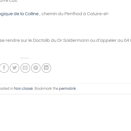
otre cas.
ique de la Colline
, chemin du Penthod à Caluire-et-
de se rendre sur le Doctolib du Dr Soldermann ou d’appeler au 04
posted in
Non classé
. Bookmark the
permalink
.