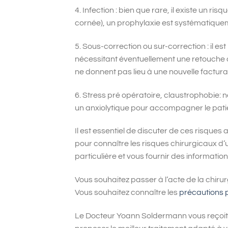
4. Infection : bien que rare, il existe un risq
cornée), un prophylaxie est systématiqueme
5. Sous-correction ou sur-correction : il es
nécessitant éventuellement une retouche ch
ne donnent pas lieu à une nouvelle facturat
6. Stress pré opératoire, claustrophobie: n
un anxiolytique pour accompagner le patie
Il est essentiel de discuter de ces risque
pour connaître les risques chirurgicaux d’u
particulière et vous fournir des informati
Vous souhaitez passer à l’acte de la chiru
Vous souhaitez connaître les
précautions 
Le Docteur Yoann Soldermann vous reçoit 