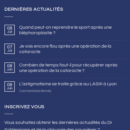
DERNIÈRES ACTUALITÉS
Quand peut-on reprendre le sport après une
08
Juil
blépharoplastie ?
Je vois encore flou après une opération de la
07
Juil
cataracte
Combien de temps faut-il pour récupérer après
08
Juin
une opération de la cataracte ?
L’astigmatisme se traite grâce au LASIK à Lyon
08
Juin
sur
Commentaires fermés
L’astigmatisme
se
traite
INSCRIVEZ VOUS
grâce
au
LASIK
Vous souhaitez obtenir les dernières actualités du Dr
à
Soldermann et de la chirurgie des paupières ?