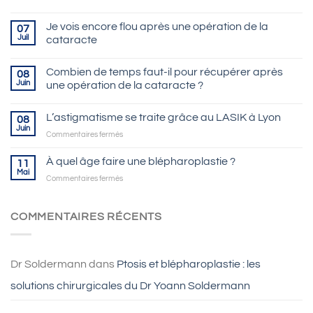
Je vois encore flou après une opération de la
07
Juil
cataracte
Combien de temps faut-il pour récupérer après
08
Juin
une opération de la cataracte ?
L’astigmatisme se traite grâce au LASIK à Lyon
08
Juin
sur
Commentaires fermés
L’astigmatisme
se
À quel âge faire une blépharoplastie ?
11
traite
Mai
sur
Commentaires fermés
grâce
À
au
quel
LASIK
âge
COMMENTAIRES RÉCENTS
à
faire
Lyon
une
blépharoplastie
?
Dr Soldermann
dans
Ptosis et blépharoplastie : les
solutions chirurgicales du Dr Yoann Soldermann