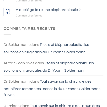
sur
Commentaires fermés
L’astigmatisme
se
À quel âge faire une blépharoplastie ?
11
traite
Mai
sur
Commentaires fermés
grâce
À
au
quel
LASIK
âge
COMMENTAIRES RÉCENTS
à
faire
Lyon
une
blépharoplastie
?
Dr Soldermann
dans
Ptosis et blépharoplastie : les
solutions chirurgicales du Dr Yoann Soldermann
Autran Jean-Yves
dans
Ptosis et blépharoplastie : les
solutions chirurgicales du Dr Yoann Soldermann
Dr Soldermann
dans
Tout savoir sur la chirurgie des
paupières tombantes : conseils du Dr Yoann Soldermann
à Lyon
Gernigon
dans
Tout savoir sur la chirurgie des paupières