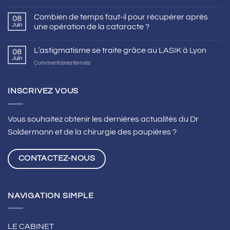
Combien de temps faut-il pour récupérer après
08
Juin
une opération de la cataracte ?
L’astigmatisme se traite grâce au LASIK à Lyon
08
Juin
sur
Commentaires fermés
L’astigmatisme
se
traite
INSCRIVEZ VOUS
grâce
au
LASIK
Vous souhaitez obtenir les dernières actualités du Dr
à
Soldermann et de la chirurgie des paupières ?
Lyon
CONTACTEZ-NOUS
NAVIGATION SIMPLE
LE CABINET