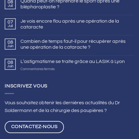
Quand peut-on reprendre le sport après une
08
Juil
blépharoplastie ?
Je vois encore flou après une opération de la
07
Juil
cataracte
Combien de temps faut-il pour récupérer après
08
Juin
une opération de la cataracte ?
L’astigmatisme se traite grâce au LASIK à Lyon
08
Juin
sur
Commentaires fermés
L’astigmatisme
se
traite
INSCRIVEZ VOUS
grâce
au
LASIK
Vous souhaitez obtenir les dernières actualités du Dr
à
Soldermann et de la chirurgie des paupières ?
Lyon
CONTACTEZ-NOUS