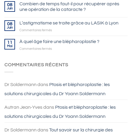
Combien de temps faut-il pour récupérer après
08
Juin
une opération de la cataracte ?
L’astigmatisme se traite grâce au LASIK à Lyon
08
Juin
sur
Commentaires fermés
L’astigmatisme
se
À quel âge faire une blépharoplastie ?
11
traite
Mai
sur
Commentaires fermés
grâce
À
au
quel
LASIK
âge
COMMENTAIRES RÉCENTS
à
faire
Lyon
une
blépharoplastie
?
Dr Soldermann
dans
Ptosis et blépharoplastie : les
solutions chirurgicales du Dr Yoann Soldermann
Autran Jean-Yves
dans
Ptosis et blépharoplastie : les
solutions chirurgicales du Dr Yoann Soldermann
Dr Soldermann
dans
Tout savoir sur la chirurgie des