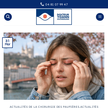
Passer
04 81 07 99 47
au
contenu
31
Mar
ACTUALITÉS DE LA CHIRURGIE DES PAUPIÈRES
,
ACTUALITÉS