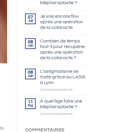
blépharoplastie ?
Je vois encore flou
07
Juil
après une opération
de la cataracte
Combien de temps
08
Juin
faut-il pour récupérer
après une opération
de la cataracte ?
L’astigmatisme se
08
Juin
traite grâce au LASIK
à Lyon
sur
Commentaires fermés
L’astigmatisme
se
À quel âge faire une
11
traite
Mai
blépharoplastie ?
grâce
sur
Commentaires fermés
au
À
LASIK
quel
à
la
âge
COMMENTAIRES
Lyon