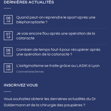
DERNIÈRES ACTUALITÉS
Quand peut-on reprendre le sport après une
08
Juil
blépharoplastie ?
Je vois encore flou après une opération de la
07
Juil
cataracte
Combien de temps faut-il pour récupérer après
08
Juin
une opération de la cataracte ?
L’astigmatisme se traite grâce au LASIK à Lyon
08
Juin
sur
Commentaires fermés
L’astigmatisme
se
traite
INSCRIVEZ VOUS
grâce
au
LASIK
Vous souhaitez obtenir les dernières actualités du Dr
à
Soldermann et de la chirurgie des paupières ?
Lyon