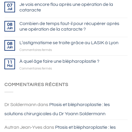
Je vois encore flou après une opération de la
07
Juil
cataracte
Combien de temps faut-il pour récupérer après
08
Juin
une opération de la cataracte ?
L’astigmatisme se traite grâce au LASIK à Lyon
08
Juin
sur
Commentaires fermés
L’astigmatisme
se
À quel âge faire une blépharoplastie ?
11
traite
Mai
sur
Commentaires fermés
grâce
À
au
quel
LASIK
âge
COMMENTAIRES RÉCENTS
à
faire
Lyon
une
blépharoplastie
?
Dr Soldermann
dans
Ptosis et blépharoplastie : les
solutions chirurgicales du Dr Yoann Soldermann
Autran Jean-Yves
dans
Ptosis et blépharoplastie : les