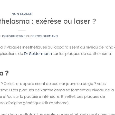
NON CLASSÉ
helasma : exérèse ou laser ?
E
13 FÉVRIER 2023
PAR
DR SOLDERMANN
 ? Plaques inesthétiques qui apparaissent au niveau de l’angl
xplications du
Dr Soldermann
sur les plaques de xanthelasma :
a ?
? Celles-ci apparaissent de couleur jaune ou beige ? Vous
sma ! Ces plaques de xanthelasma se forment au niveau de la
e et/ou sur la paupière inférieure. En effet, ces plaques de
l d’origine génétique (dit xanthome).
ent de consultation fréquente, car en effet, cela peut créer de