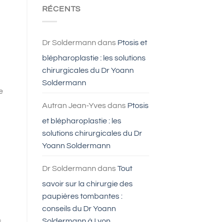
faire
RÉCENTS
une
blépharoplastie
?
Dr Soldermann
dans
Ptosis et
blépharoplastie : les solutions
chirurgicales du Dr Yoann
Soldermann
e
Autran Jean-Yves
dans
Ptosis
et blépharoplastie : les
solutions chirurgicales du Dr
Yoann Soldermann
Dr Soldermann
dans
Tout
savoir sur la chirurgie des
paupières tombantes :
conseils du Dr Yoann
Soldermann à Lyon
s