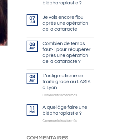
blépharoplastie ?
Je vois encore flou
07
Juil
après une opération
de la cataracte
Combien de temps
08
Juin
faut-il pour récupérer
après une opération
de la cataracte ?
L’astigmatisme se
08
Juin
traite grâce au LASIK
à Lyon
sur
Commentaires fermés
L’astigmatisme
se
À quel âge faire une
11
traite
Mai
blépharoplastie ?
grâce
sur
Commentaires fermés
au
À
LASIK
quel
à
âge
COMMENTAIRES
Lyon