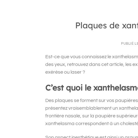
Plaques de xant
PUBLIÉ L
Est-ce que vous connaissez le xanthelasma
des yeux, retrouvez dans cet article, les e
exérèse ou laser ?
C’est quoi le xanthelasm
Des plaques se forment sur vos paupières 
présentez vraisemblablement un xanthela
frontière nasale, sur la paupière supérieur
xanthelasma correspondent à un cholestéro
Son aspect inesthétique est ainsi un argum