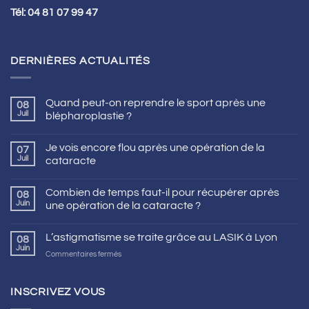
Tél:
04 81 07 99 47
DERNIÈRES ACTUALITÉS
Quand peut-on reprendre le sport après une
08
Juil
blépharoplastie ?
Je vois encore flou après une opération de la
07
Juil
cataracte
Combien de temps faut-il pour récupérer après
08
Juin
une opération de la cataracte ?
L’astigmatisme se traite grâce au LASIK à Lyon
08
Juin
sur
Commentaires fermés
L’astigmatisme
se
traite
INSCRIVEZ VOUS
grâce