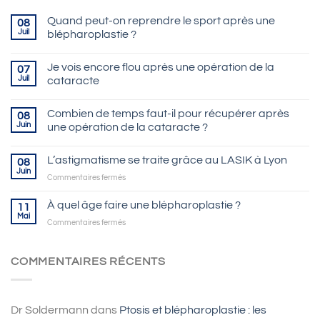
Quand peut-on reprendre le sport après une
08
Juil
blépharoplastie ?
Je vois encore flou après une opération de la
07
Juil
cataracte
Combien de temps faut-il pour récupérer après
08
Juin
une opération de la cataracte ?
L’astigmatisme se traite grâce au LASIK à Lyon
08
Juin
sur
Commentaires fermés
L’astigmatisme
se
À quel âge faire une blépharoplastie ?
11
traite
Mai
sur
Commentaires fermés
grâce
À
au
quel
LASIK
âge
COMMENTAIRES RÉCENTS
à
faire
Lyon
une
blépharoplastie
?
Dr Soldermann
dans
Ptosis et blépharoplastie : les