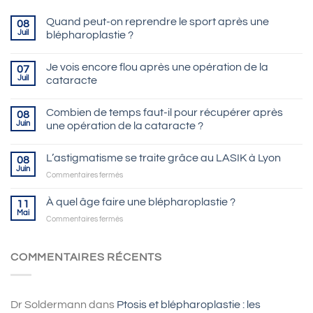
Quand peut-on reprendre le sport après une
08
Juil
blépharoplastie ?
Je vois encore flou après une opération de la
07
Juil
cataracte
Combien de temps faut-il pour récupérer après
08
Juin
une opération de la cataracte ?
L’astigmatisme se traite grâce au LASIK à Lyon
08
Juin
sur
Commentaires fermés
L’astigmatisme
se
À quel âge faire une blépharoplastie ?
11
traite
Mai
sur
Commentaires fermés
grâce
À
au
quel
LASIK
âge
COMMENTAIRES RÉCENTS
à
faire
Lyon
une
blépharoplastie
?
Dr Soldermann
dans
Ptosis et blépharoplastie : les