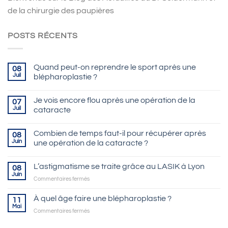
de la chirurgie des paupières
POSTS RÉCENTS
Quand peut-on reprendre le sport après une
08
Juil
blépharoplastie ?
Je vois encore flou après une opération de la
07
Juil
cataracte
Combien de temps faut-il pour récupérer après
08
Juin
une opération de la cataracte ?
L’astigmatisme se traite grâce au LASIK à Lyon
08
Juin
sur
Commentaires fermés
L’astigmatisme
se
À quel âge faire une blépharoplastie ?
11
traite
Mai
sur
Commentaires fermés
grâce
À
au
quel