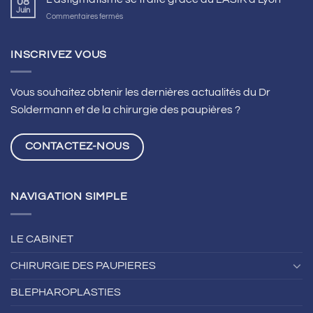
08
Juin
sur
Commentaires fermés
L’astigmatisme
se
traite
INSCRIVEZ VOUS
grâce
au
LASIK
Vous souhaitez obtenir les dernières actualités du Dr
à
Soldermann et de la chirurgie des paupières ?
Lyon
CONTACTEZ-NOUS
NAVIGATION SIMPLE
LE CABINET
CHIRURGIE DES PAUPIERES
BLEPHAROPLASTIES