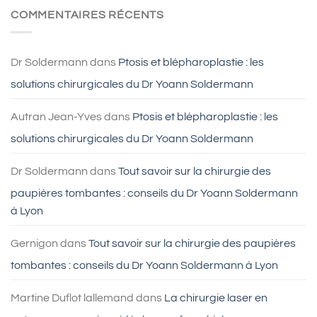
LASIK
âge
COMMENTAIRES RÉCENTS
à
faire
Lyon
une
blépharoplastie
?
Dr Soldermann
dans
Ptosis et blépharoplastie : les
solutions chirurgicales du Dr Yoann Soldermann
Autran Jean-Yves
dans
Ptosis et blépharoplastie : les
solutions chirurgicales du Dr Yoann Soldermann
Dr Soldermann
dans
Tout savoir sur la chirurgie des
paupières tombantes : conseils du Dr Yoann Soldermann
à Lyon
Gernigon
dans
Tout savoir sur la chirurgie des paupières
tombantes : conseils du Dr Yoann Soldermann à Lyon
Martine Duflot lallemand
dans
La chirurgie laser en