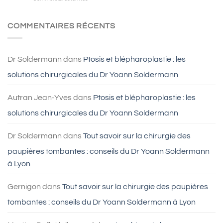
grâce
À
au
quel
LASIK
âge
COMMENTAIRES RÉCENTS
à
faire
Lyon
une
blépharoplastie
?
Dr Soldermann
dans
Ptosis et blépharoplastie : les
solutions chirurgicales du Dr Yoann Soldermann
Autran Jean-Yves
dans
Ptosis et blépharoplastie : les
solutions chirurgicales du Dr Yoann Soldermann
Dr Soldermann
dans
Tout savoir sur la chirurgie des
paupières tombantes : conseils du Dr Yoann Soldermann
à Lyon
Gernigon
dans
Tout savoir sur la chirurgie des paupières
tombantes : conseils du Dr Yoann Soldermann à Lyon