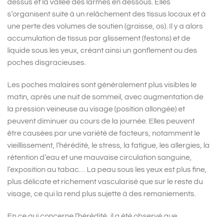
dessus et la vallée des larmes en dessous. Elles
s’organisent suite à un relâchement des tissus locaux et à
une perte des volumes de soutien (graisse, os). Il y a alors
accumulation de tissus par glissement (festons) et de
liquide sous les yeux, créant ainsi un gonflement ou des
poches disgracieuses.
Les poches malaires sont généralement plus visibles le
matin, après une nuit de sommeil, avec augmentation de
la pression veineuse au visage (position allongée) et
peuvent diminuer au cours de la journée. Elles peuvent
être causées par une variété de facteurs, notamment le
vieillissement, l’hérédité, le stress, la fatigue, les allergies, la
rétention d’eau et une mauvaise circulation sanguine,
l’exposition au tabac… La peau sous les yeux est plus fine,
plus délicate et richement vascularisé que sur le reste du
visage, ce qui la rend plus sujette à des remaniements.
En ce qui concerne l’hérédité, il a été observé que