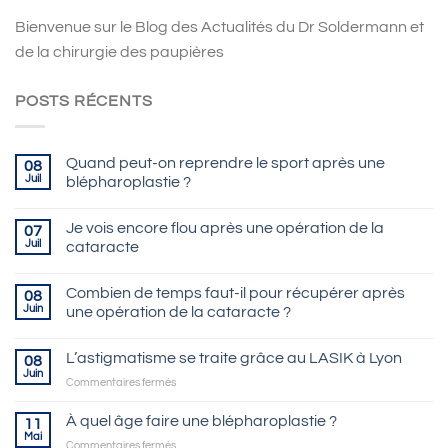
Bienvenue sur le Blog des Actualités du Dr Soldermann et
de la chirurgie des paupières
POSTS RÉCENTS
Quand peut-on reprendre le sport après une
08
Juil
blépharoplastie ?
Je vois encore flou après une opération de la
07
Juil
cataracte
Combien de temps faut-il pour récupérer après
08
Juin
une opération de la cataracte ?
L’astigmatisme se traite grâce au LASIK à Lyon
08
Juin
sur
Commentaires fermés
L’astigmatisme
se
À quel âge faire une blépharoplastie ?
11
traite
Mai
sur
Commentaires fermés