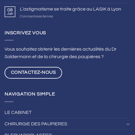
L’astigmatisme se traite grâce au LASIK à Lyon
08
Juin
sur
Commentaires fermés
L’astigmatisme
se
traite
INSCRIVEZ VOUS
grâce
au
LASIK
Vous souhaitez obtenir les dernières actualités du Dr
à
Soldermann et de la chirurgie des paupières ?
Lyon
CONTACTEZ-NOUS
NAVIGATION SIMPLE
LE CABINET
CHIRURGIE DES PAUPIERES